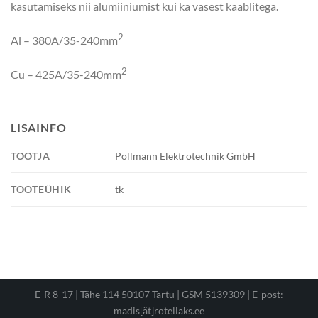
kasutamiseks nii alumiiniumist kui ka vasest kaablitega.
2
Al – 380A/35-240mm
2
Cu – 425A/35-240mm
LISAINFO
TOOTJA
Pollmann Elektrotechnik GmbH
TOOTEÜHIK
tk
E-R 8-17 | Tähe 114 50107 Tartu | GSM 5139309 |
E-post:
madis[ät]rotellaks.ee