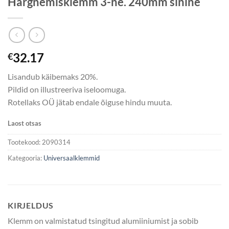
Hargnemisklemm 3-ne. 240mm sinine
32.17
€
Lisandub käibemaks 20%.
Pildid on illustreeriva iseloomuga.
Rotellaks OÜ jätab endale õiguse hindu muuta.
Laost otsas
Tootekood:
2090314
Kategooria:
Universaalklemmid
KIRJELDUS
Klemm on valmistatud tsingitud alumiiniumist ja sobib