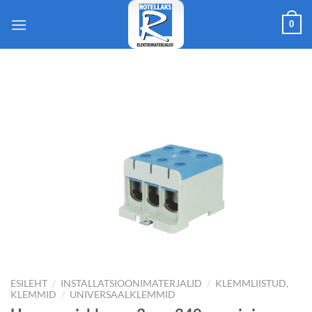
Skip
0
to
content
/
/
ESILEHT
INSTALLATSIOONIMATERJALID
KLEMMLIISTUD,
/
KLEMMID
UNIVERSAALKLEMMID