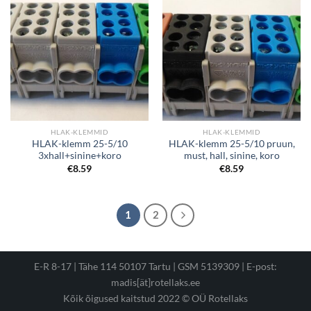
HLAK-KLEMMID
HLAK-KLEMMID
HLAK-klemm 25-5/10
HLAK-klemm 25-5/10 pruun,
3xhall+sinine+koro
must, hall, sinine, koro
€
8.59
€
8.59
1
2
E-R 8-17 | Tähe 114 50107 Tartu | GSM 5139309 |
E-post:
madis[ät]rotellaks.ee
Kõik õigused kaitstud 2022 © OÜ Rotellaks