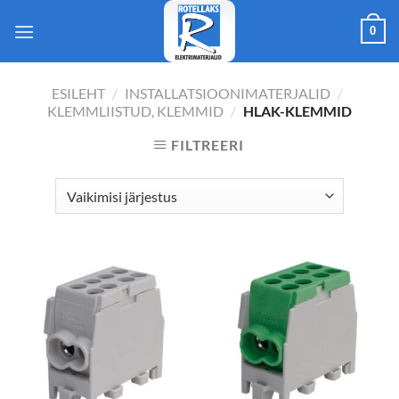
Skip
0
to
content
ESILEHT
/
INSTALLATSIOONIMATERJALID
/
KLEMMLIISTUD, KLEMMID
/
HLAK-KLEMMID
FILTREERI