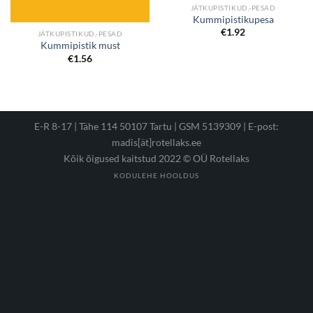
JÄTKUPISTIKUD,-PESAD
Kummipistikupesa
€
1.92
JÄTKUPISTIKUD,-PESAD
Kummipistik must
€
1.56
E-R 8-17 | Tähe 114 50107 Tartu | GSM 5139309 |
E-post:
madis[ät]rotellaks.ee
Kõik õigused kaitstud 2022 © OÜ Rotellaks
KODULEHE HOOLDUS