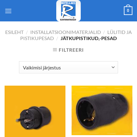
Skip
0
to
content
ESILEHT
/
INSTALLATSIOONIMATERJALID
/
LÜLITID JA
PISTIKUPESAD
/
JÄTKUPISTIKUD,-PESAD
FILTREERI